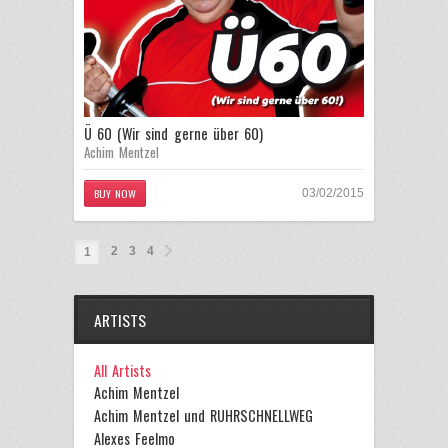
Ü 60 (Wir sind gerne über 60)
Achim Mentzel
BUY NOW
03/02/2015
2
3
4
1
ARTISTS
All Artists
Achim Mentzel
Achim Mentzel und RUHRSCHNELLWEG
Alexes Feelmo