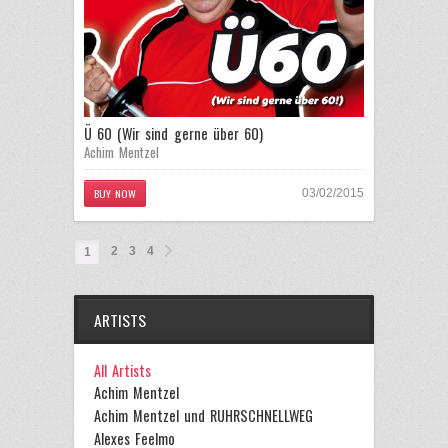
Ü 60 (Wir sind gerne über 60)
Achim Mentzel
BUY NOW
03/02/2015
2
3
4
1
ARTISTS
All Artists
Achim Mentzel
Achim Mentzel und RUHRSCHNELLWEG
Alexes Feelmo