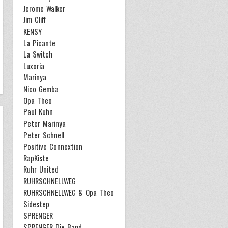
Jerome Walker
Jim Cliff
KENSY
La Picante
La Switch
Luxoria
Marinya
Nico Gemba
Opa Theo
Paul Kuhn
Peter Marinya
Peter Schnell
Positive Connextion
RapKiste
Ruhr United
RUHRSCHNELLWEG
RUHRSCHNELLWEG & Opa Theo
Sidestep
SPRENGER
SPRENGER Die Band