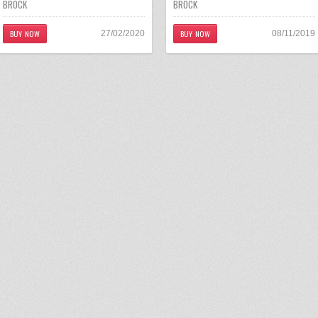
BROCK
BROCK
BUY NOW
BUY NOW
27/02/2020
08/11/2019