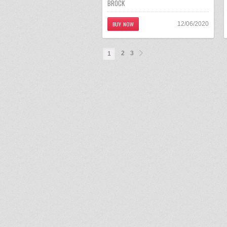
BROCK
BUY NOW
12/06/2020
2
3
1