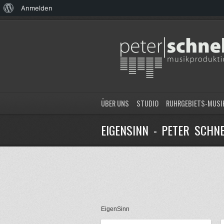
Über
Anmelden
WordPress
ÜBER UNS
STUDIO
RUHRGEBIETS-MUSI
EIGENSINN - PETER SCHN
EigenSinn