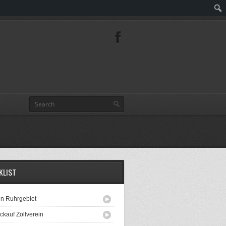
KLIST
n Ruhrgebiet
ckauf Zollverein