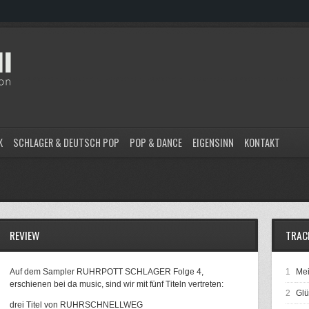
K
SCHLAGER & DEUTSCH POP
POP & DANCE
EIGENSINN
KONTAKT
REVIEW
TRAC
Auf dem Sampler RUHRPOTT SCHLAGER Folge 4,
1
Mei
erschienen bei da music, sind wir mit fünf Titeln vertreten:
2
Glü
drei Titel von RUHRSCHNELLWEG