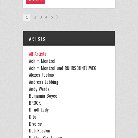
2
3
4
5
1
ARTISTS
All Artists
Achim Mentzel
Achim Mentzel und RUHRSCHNELLWEG
Alexes Feelmo
Andreas Lebbing
Andy Warda
Benjamin Boyce
BROCK
Dirndl Lady
Dito
Diverse
Dob Russkin
Doktor Stratmann